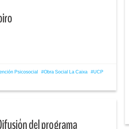
piro
ención Psicosocial
Obra Social La Caixa
UCP
 Difusión del programa