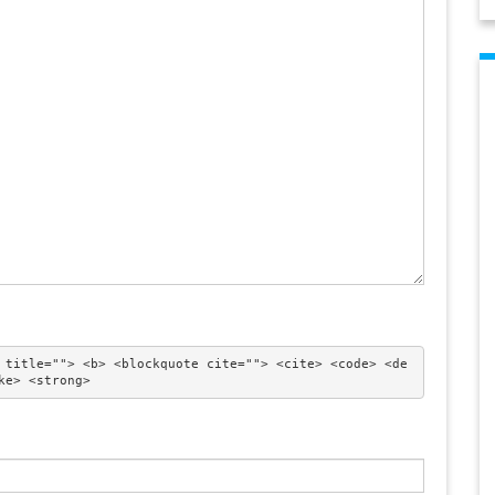
 title=""> <b> <blockquote cite=""> <cite> <code> <de
ke> <strong> 