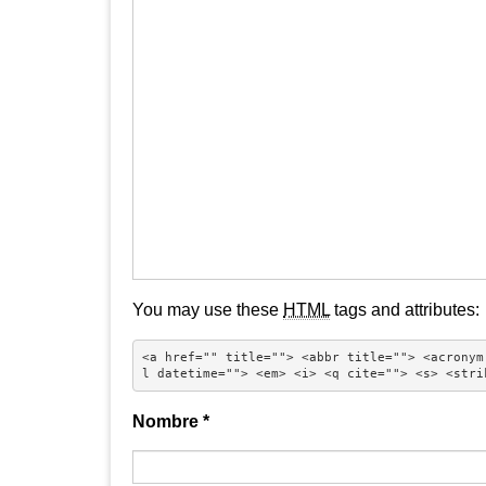
You may use these
HTML
tags and attributes:
<a href="" title=""> <abbr title=""> <acronym
l datetime=""> <em> <i> <q cite=""> <s> <stri
Nombre
*