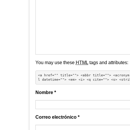
You may use these
HTML
tags and attributes:
<a href="" title=""> <abbr title=""> <acronym
l datetime=""> <em> <i> <q cite=""> <s> <stri
Nombre
*
Correo electrónico
*