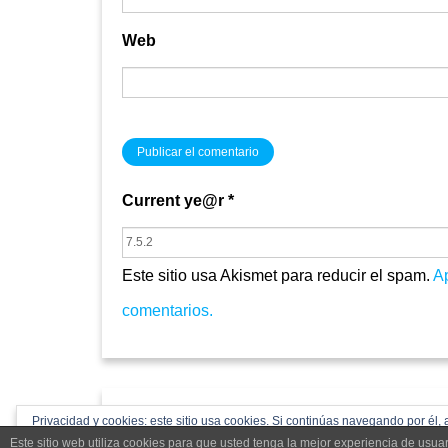
Web
Current ye@r
*
Este sitio usa Akismet para reducir el spam.
A
comentarios.
acpdcastillayleon.com 2024
Privacidad y cookies: este sitio usa cookies. Si continúas navegando por él, 
Este sitio web utiliza cookies para que usted tenga la mejor experiencia de us