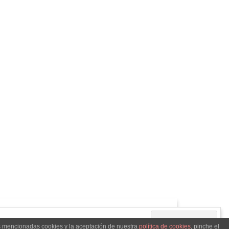
as mencionadas cookies y la aceptación de nuestra
política de cookies
, pinche el