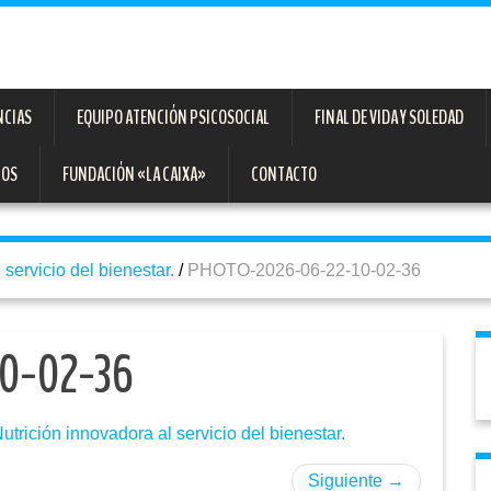
NCIAS
EQUIPO ATENCIÓN PSICOSOCIAL
FINAL DE VIDA Y SOLEDAD
TOS
FUNDACIÓN «LA CAIXA»
CONTACTO
 servicio del bienestar.
/
PHOTO-2026-06-22-10-02-36
0-02-36
utrición innovadora al servicio del bienestar.
Siguiente
→