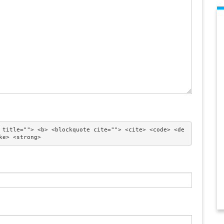
 title=""> <b> <blockquote cite=""> <cite> <code> <de
ke> <strong> 