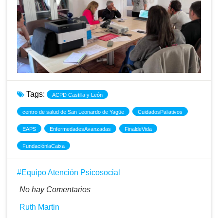
Tags:
ACPD Castilla y León
centro de salud de San Leonardo de Yagüe
CuidadosPaliativos
EAPS
EnfermedadesAvanzadas
FinaldeVida
FundaciónlaCaixa
Equipo Atención Psicosocial
No hay Comentarios
Ruth Martin