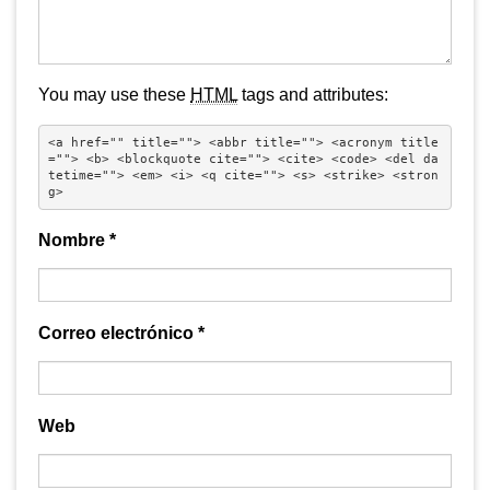
You may use these
HTML
tags and attributes:
<a href="" title=""> <abbr title=""> <acronym title
=""> <b> <blockquote cite=""> <cite> <code> <del da
tetime=""> <em> <i> <q cite=""> <s> <strike> <stron
g> 
Nombre
*
Correo electrónico
*
Web