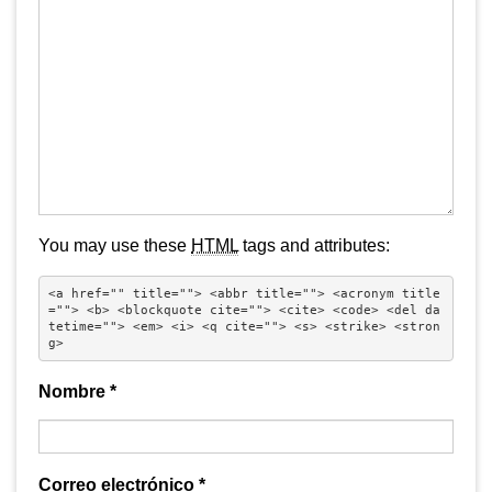
You may use these
HTML
tags and attributes:
<a href="" title=""> <abbr title=""> <acronym title
=""> <b> <blockquote cite=""> <cite> <code> <del da
tetime=""> <em> <i> <q cite=""> <s> <strike> <stron
g> 
Nombre
*
Correo electrónico
*