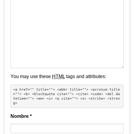
You may use these
HTML
tags and attributes:
<a href="" title=""> <abbr title=""> <acronym title
=""> <b> <blockquote cite=""> <cite> <code> <del da
tetime=""> <em> <i> <q cite=""> <s> <strike> <stron
g> 
Nombre
*