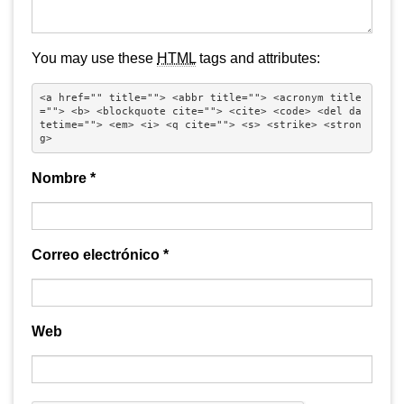
You may use these
HTML
tags and attributes:
<a href="" title=""> <abbr title=""> <acronym title
=""> <b> <blockquote cite=""> <cite> <code> <del da
tetime=""> <em> <i> <q cite=""> <s> <strike> <stron
g> 
Nombre
*
Correo electrónico
*
Web