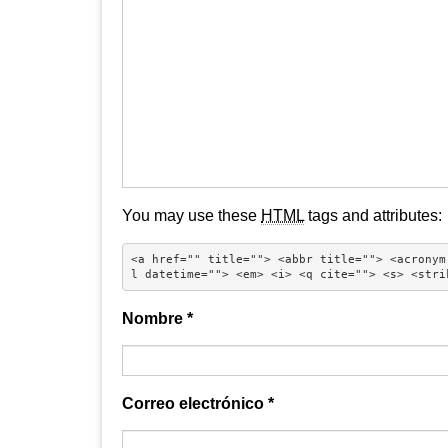
You may use these
HTML
tags and attributes:
<a href="" title=""> <abbr title=""> <acronym
l datetime=""> <em> <i> <q cite=""> <s> <stri
Nombre
*
Correo electrónico
*