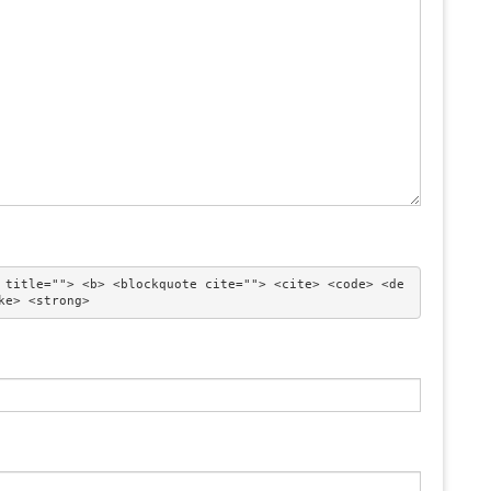
 title=""> <b> <blockquote cite=""> <cite> <code> <de
ke> <strong> 