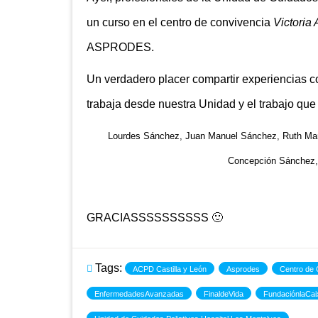
un curso en el centro de convivencia
Victoria
ASPRODES.
Un verdadero placer compartir experiencias c
trabaja desde nuestra Unidad y el trabajo que
Lourdes Sánchez, Juan Manuel Sánchez, Ruth Mart
Concepción Sánchez,
GRACIASSSSSSSSSS 🙂
Tags:
ACPD Castilla y León
Asprodes
Centro de 
EnfermedadesAvanzadas
FinaldeVida
FundaciónlaCai