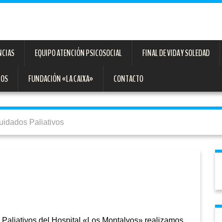
NCIAS
EQUIPO ATENCIÓN PSICOSOCIAL
FINAL DE VIDA Y SOLEDAD
TOS
FUNDACIÓN «LA CAIXA»
CONTACTO
idados Paliativos
 Paliativos del Hospital «Los Montalvos» realizamos