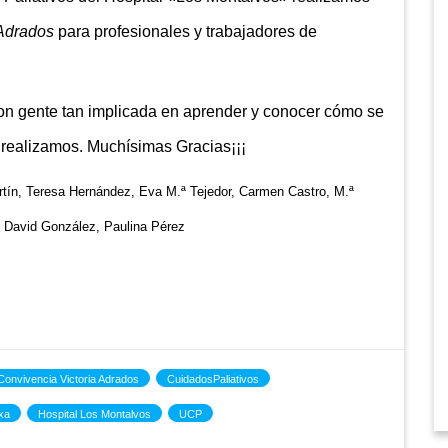
 Adrados
para profesionales y trabajadores de
on gente tan implicada en aprender y conocer cómo se
 realizamos. Muchísimas Gracias¡¡¡
ín, Teresa Hernández, Eva M.ª Tejedor, Carmen Castro, M.ª
 David González, Paulina Pérez
Convivencia Victoria Adrados
CuidadosPaliativos
xa
Hospital Los Montalvos
UCP