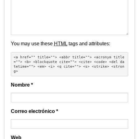
You may use these
HTML
tags and attributes:
<a href="" title=""> <abbr title=""> <acronym title
=""> <b> <blockquote cite=""> <cite> <code> <del da
tetime=""> <em> <i> <q cite=""> <s> <strike> <stron
g> 
Nombre
*
Correo electrónico
*
Web