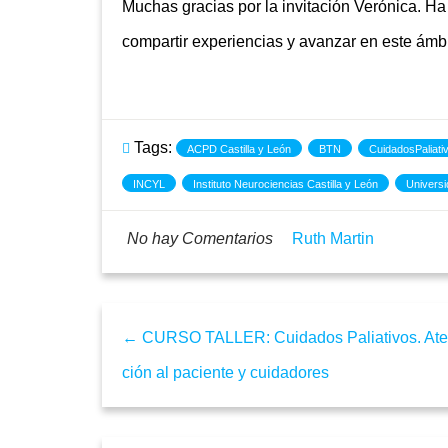
Muchas gracias por la invitación Verónica. Ha 
compartir experiencias y avanzar en este ámbi
Tags:
ACPD Castilla y León
BTN
CuidadosPaliati
INCYL
Instituto Neurociencias Castilla y León
Univers
No hay Comentarios
Ruth Martin
← CURSO TALLER: Cuidados Paliativos. At
ción al paciente y cuidadores