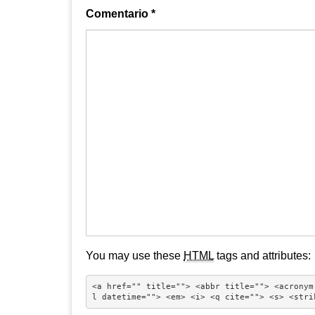
Comentario
*
You may use these
HTML
tags and attributes:
<a href="" title=""> <abbr title=""> <acronym
l datetime=""> <em> <i> <q cite=""> <s> <stri