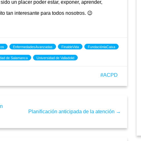
sido un placer poder estar, exponer, aprender,
to tan interesante para todos nosotros. 😉
vos
EnfermedadesAvanzadas
FinaldeVida
FundaciónlaCaixa
idad de Salamanca
Universidad de Valladolid
ACPD
en
Planificación anticipada de la atención →