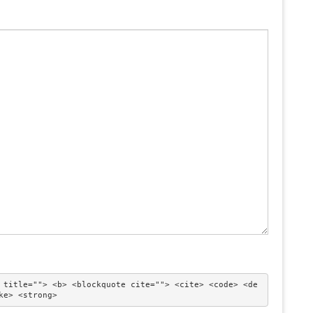
 title=""> <b> <blockquote cite=""> <cite> <code> <de
ke> <strong> 