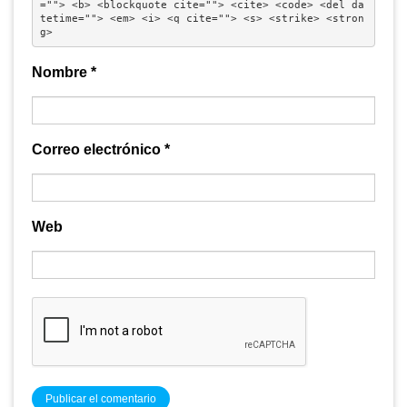
=""> <b> <blockquote cite=""> <cite> <code> <del da
tetime=""> <em> <i> <q cite=""> <s> <strike> <stron
g> 
Nombre
*
Correo electrónico
*
Web