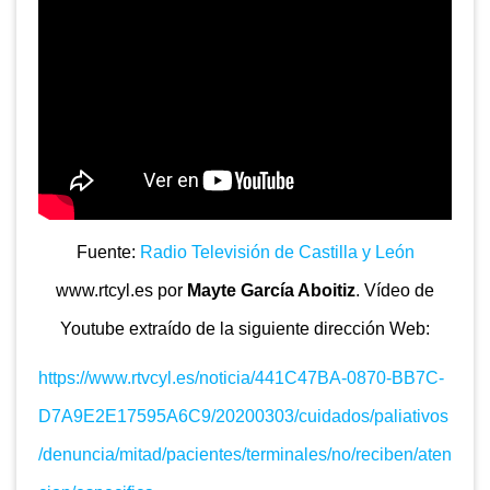
Fuente:
Radio Televisión de Castilla y León
www.rtcyl.es por
Mayte García Aboitiz
. Vídeo de
Youtube extraído de la siguiente dirección Web:
https://www.rtvcyl.es/noticia/441C47BA-0870-BB7C-
D7A9E2E17595A6C9/20200303/cuidados/paliativos
/denuncia/mitad/pacientes/terminales/no/reciben/aten