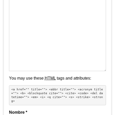
You may use these
HTML
tags and attributes:
<a href="" title=""> <abbr title=""> <acronym title
=""> <b> <blockquote cite=""> <cite> <code> <del da
tetime=""> <em> <i> <q cite=""> <s> <strike> <stron
g> 
Nombre
*