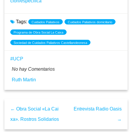
cion/especifica
Tags:
Cuidados Paliativos
Cuidados Paliativos domiciliario
Programa de Obra Social La Caixa
Sociedad de Cuidados Paliativos Castellanoleonesa
UCP
No hay Comentarios
Ruth Martin
← Obra Social «La Cai
Entrevista Radio Oasis
xa». Rostros Solidarios
→