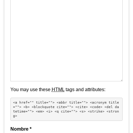
You may use these
HTML
tags and attributes:
<a href="" title=""> <abbr title=""> <acronym title
=""> <b> <blockquote cite=""> <cite> <code> <del da
tetime=""> <em> <i> <q cite=""> <s> <strike> <stron
g> 
Nombre
*