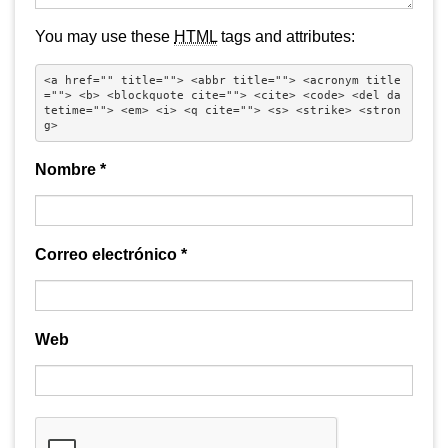
You may use these
HTML
tags and attributes:
<a href="" title=""> <abbr title=""> <acronym title
=""> <b> <blockquote cite=""> <cite> <code> <del da
tetime=""> <em> <i> <q cite=""> <s> <strike> <stron
g> 
Nombre
*
Correo electrónico
*
Web