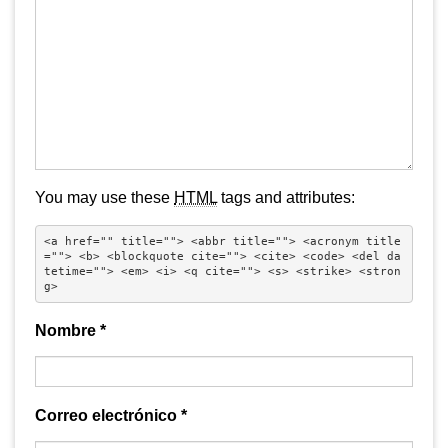
You may use these
HTML
tags and attributes:
<a href="" title=""> <abbr title=""> <acronym title
=""> <b> <blockquote cite=""> <cite> <code> <del da
tetime=""> <em> <i> <q cite=""> <s> <strike> <stron
g> 
Nombre
*
Correo electrónico
*