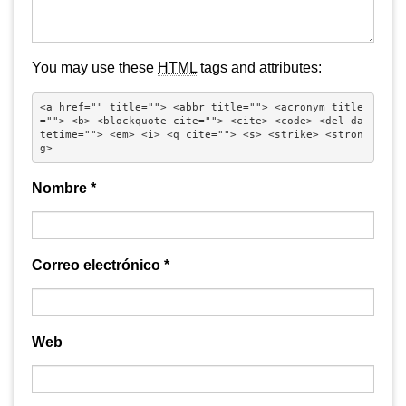
You may use these
HTML
tags and attributes:
<a href="" title=""> <abbr title=""> <acronym title
=""> <b> <blockquote cite=""> <cite> <code> <del da
tetime=""> <em> <i> <q cite=""> <s> <strike> <stron
g> 
Nombre
*
Correo electrónico
*
Web