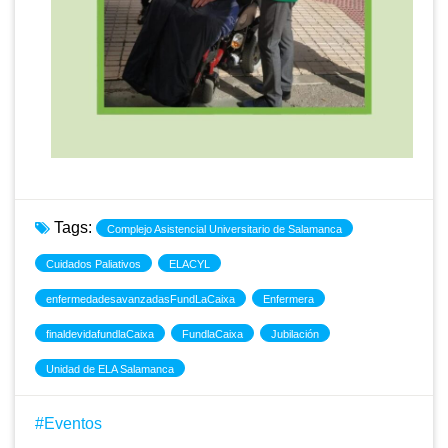
Tags:
Complejo Asistencial Universitario de Salamanca
Cuidados Paliativos
ELACYL
enfermedadesavanzadasFundLaCaixa
Enfermera
finaldevidafundlaCaixa
FundlaCaixa
Jubilación
Unidad de ELA Salamanca
Eventos