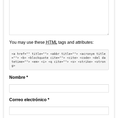
You may use these
HTML
tags and attributes:
<a href="" title=""> <abbr title=""> <acronym title
=""> <b> <blockquote cite=""> <cite> <code> <del da
tetime=""> <em> <i> <q cite=""> <s> <strike> <stron
g> 
Nombre
*
Correo electrónico
*