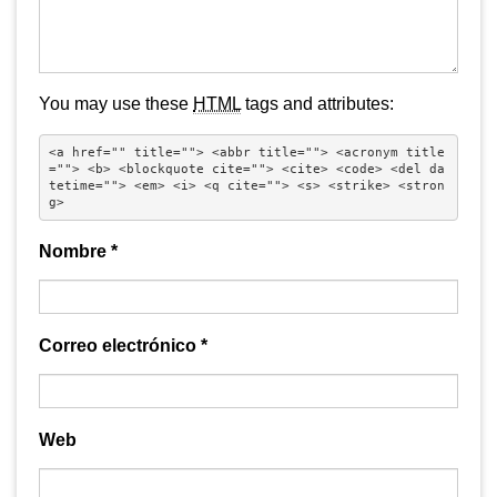
You may use these
HTML
tags and attributes:
<a href="" title=""> <abbr title=""> <acronym title
=""> <b> <blockquote cite=""> <cite> <code> <del da
tetime=""> <em> <i> <q cite=""> <s> <strike> <stron
g> 
Nombre
*
Correo electrónico
*
Web