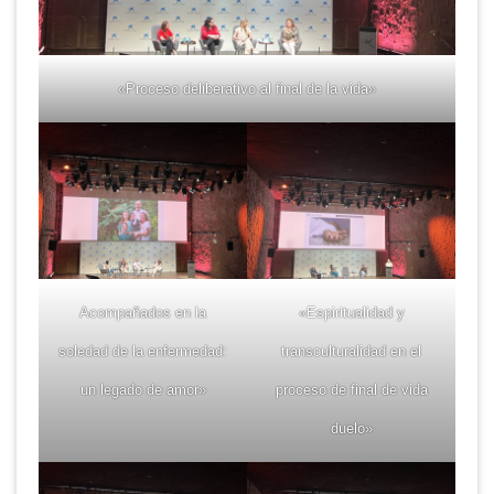
«Proceso deliberativo al final de la vida»
Acompañados en la
«Espiritualidad y
soledad de la enfermedad:
transculturalidad en el
un legado de amor»
proceso de final de vida
duelo»