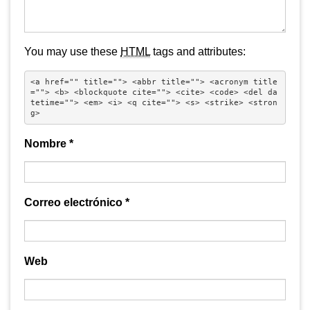
You may use these
HTML
tags and attributes:
<a href="" title=""> <abbr title=""> <acronym title
=""> <b> <blockquote cite=""> <cite> <code> <del da
tetime=""> <em> <i> <q cite=""> <s> <strike> <stron
g> 
Nombre
*
Correo electrónico
*
Web