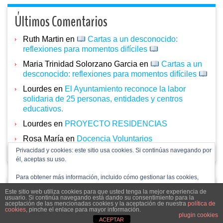
Últimos Comentarios
Ruth Martin
en
Cartas a un desconocido:
reflexiones para momentos difíciles
Maria Trinidad Solorzano Garcia
en
Cartas a un
desconocido: reflexiones para momentos difíciles
Lourdes
en
El Ayuntamiento reconoce la labor
solidaria de 25 personas, entidades y centros
educativos.
Lourdes
en
PROYECTO RESIDENCIAS
Rosa María
en
Docencia Voluntarios
Privacidad y cookies: este sitio usa cookies. Si continúas navegando por
él, aceptas su uso.
Para obtener más información, incluido cómo gestionar las cookies,
consulta:
Política de cookies
Este sitio web utiliza cookies para que usted tenga la mejor experiencia de
acpdcastillayleon.com 2024
usuario. Si continúa navegando está dando su consentimiento para la
aceptación de las mencionadas cookies y la aceptación de nuestra
política de
cookies
, pinche el enlace para mayor información.
plugin cookies
ACEPTAR