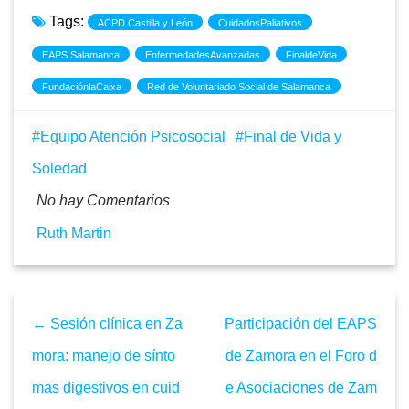
Tags:
ACPD Castilla y León
CuidadosPaliativos
EAPS Salamanca
EnfermedadesAvanzadas
FinaldeVida
FundaciónlaCaixa
Red de Voluntariado Social de Salamanca
Equipo Atención Psicosocial
Final de Vida y
Soledad
No hay Comentarios
Ruth Martin
← Sesión clínica en Za
Participación del EAPS
mora: manejo de sínto
de Zamora en el Foro d
mas digestivos en cuid
e Asociaciones de Zam