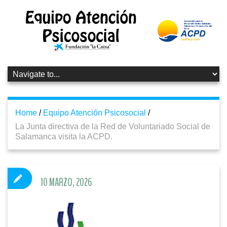
Home
/
Equipo Atención Psicosocial
/
La Junta directiva de la Red de Voluntariado Social de
Salamanca visita la ACPD.
10 MARZO, 2026