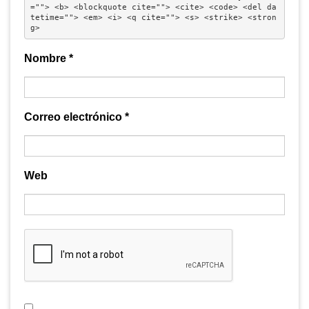
=""> <b> <blockquote cite=""> <cite> <code> <del da
tetime=""> <em> <i> <q cite=""> <s> <strike> <stron
g> 
Nombre
*
Correo electrónico
*
Web