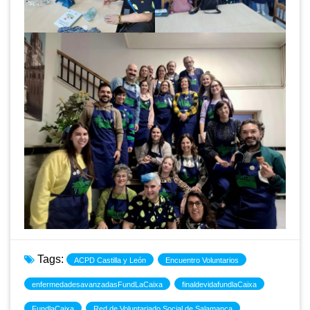
Tags:
ACPD Castilla y León
Encuentro Voluntarios
enfermedadesavanzadasFundLaCaixa
finaldevidafundlaCaixa
FundlaCaixa
Red de Voluntariado Social de Salamanca