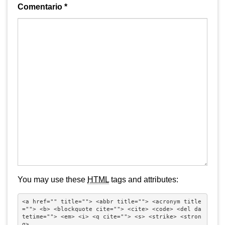
Comentario
*
You may use these
HTML
tags and attributes:
<a href="" title=""> <abbr title=""> <acronym title
=""> <b> <blockquote cite=""> <cite> <code> <del da
tetime=""> <em> <i> <q cite=""> <s> <strike> <stron
g> 