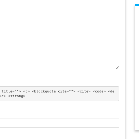
 title=""> <b> <blockquote cite=""> <cite> <code> <de
ke> <strong> 