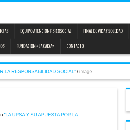
NCIAS
EQUIPO ATENCIÓN PSICOSOCIAL
FINAL DE VIDA Y SOLEDAD
TOS
FUNDACIÓN «LA CAIXA»
CONTACTO
OR LA RESPONSABILIDAD SOCIAL”
/
image
en
“LA UPSA Y SU APUESTA POR LA