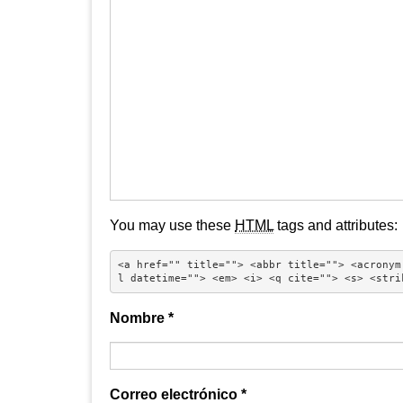
You may use these
HTML
tags and attributes:
<a href="" title=""> <abbr title=""> <acronym
l datetime=""> <em> <i> <q cite=""> <s> <stri
Nombre
*
Correo electrónico
*