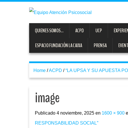
QUIENES SOMOS…
ACPD
UCP
EXPERIE
ESPACIO FUNDACIÓN LA CAIXA
PRENSA
EVEN
Home
/
ACPD
/
“LA UPSA Y SU APUESTA P
image
Publicado
4 noviembre, 2025
en
1600 × 900
RESPONSABILIDAD SOCIAL”