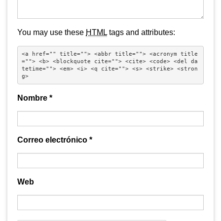
You may use these
HTML
tags and attributes:
<a href="" title=""> <abbr title=""> <acronym title
=""> <b> <blockquote cite=""> <cite> <code> <del da
tetime=""> <em> <i> <q cite=""> <s> <strike> <stron
g> 
Nombre
*
Correo electrónico
*
Web