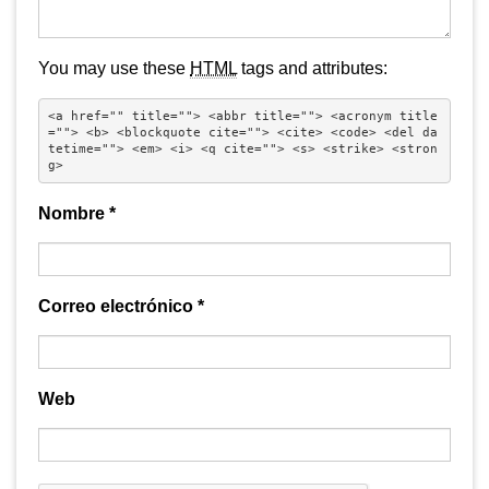
You may use these
HTML
tags and attributes:
<a href="" title=""> <abbr title=""> <acronym title
=""> <b> <blockquote cite=""> <cite> <code> <del da
tetime=""> <em> <i> <q cite=""> <s> <strike> <stron
g> 
Nombre
*
Correo electrónico
*
Web