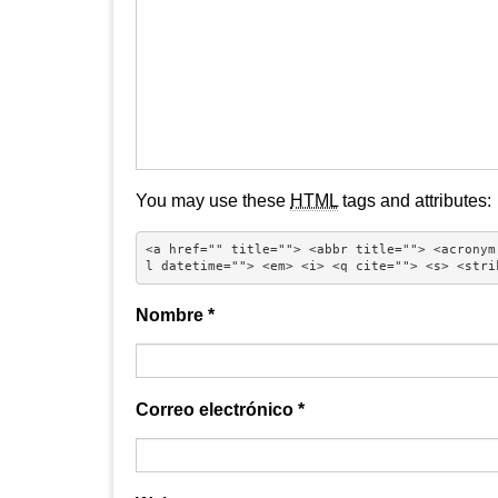
You may use these
HTML
tags and attributes:
<a href="" title=""> <abbr title=""> <acronym
l datetime=""> <em> <i> <q cite=""> <s> <stri
Nombre
*
Correo electrónico
*