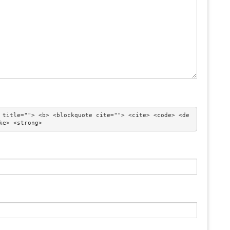
 title=""> <b> <blockquote cite=""> <cite> <code> <de
ke> <strong> 