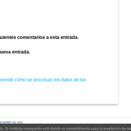
guientes comentarios a esta entrada.
nueva entrada.
prende cómo se procesan los datos de tus
aceptas su uso.
uario. Si continúa navegando está dando su consentimiento para la aceptación de l