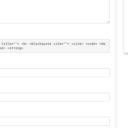
 title=""> <b> <blockquote cite=""> <cite> <code> <de
ke> <strong> 