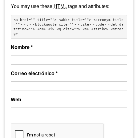
You may use these
HTML
tags and attributes:
<a href="" title=""> <abbr title=""> <acronym title
=""> <b> <blockquote cite=""> <cite> <code> <del da
tetime=""> <em> <i> <q cite=""> <s> <strike> <stron
g> 
Nombre
*
Correo electrónico
*
Web