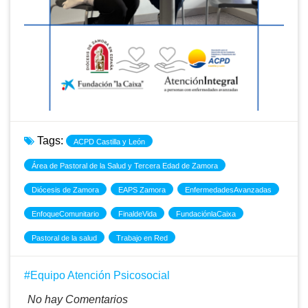
Tags:
ACPD Castilla y León
Área de Pastoral de la Salud y Tercera Edad de Zamora
Diócesis de Zamora
EAPS Zamora
EnfermedadesAvanzadas
EnfoqueComunitario
FinaldeVida
FundaciónlaCaixa
Pastoral de la salud
Trabajo en Red
Equipo Atención Psicosocial
No hay Comentarios