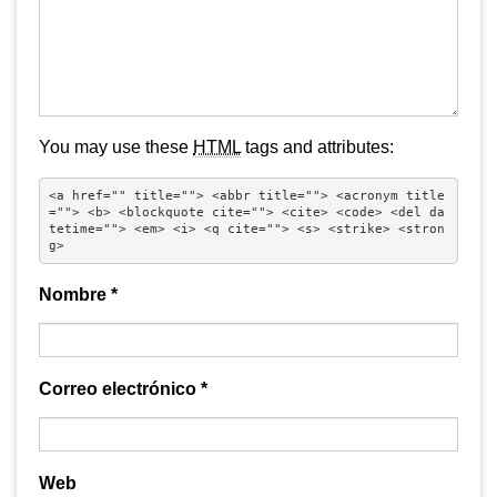
You may use these
HTML
tags and attributes:
<a href="" title=""> <abbr title=""> <acronym title
=""> <b> <blockquote cite=""> <cite> <code> <del da
tetime=""> <em> <i> <q cite=""> <s> <strike> <stron
g> 
Nombre
*
Correo electrónico
*
Web