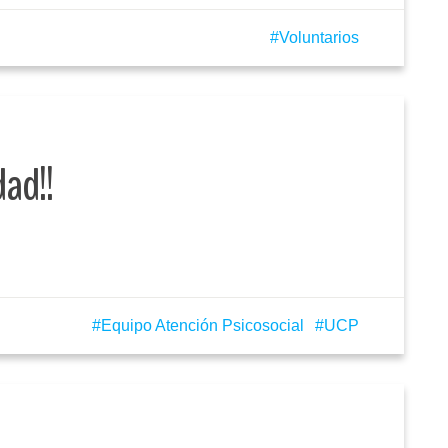
Voluntarios
dad!!
Equipo Atención Psicosocial
UCP