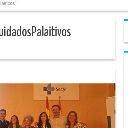
atricos"
uidadosPalaitivos