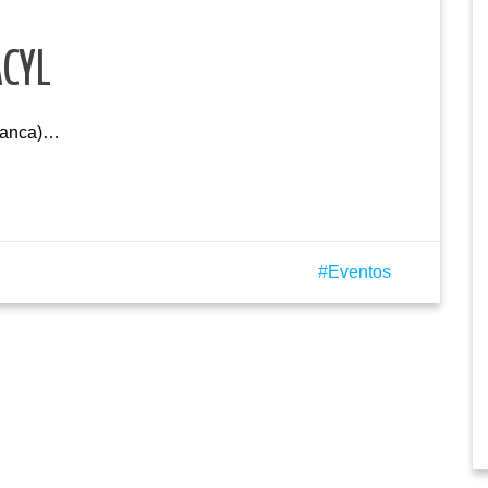
ACYL
manca)…
Eventos