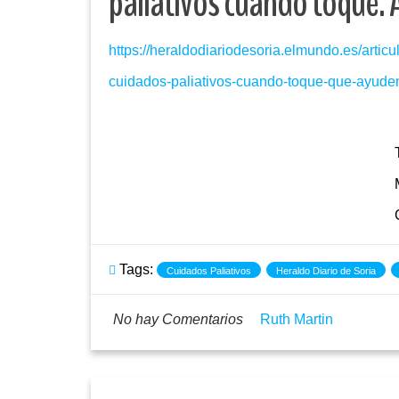
paliativos cuando toque. 
https://heraldodiariodesoria.elmundo.es/artic
cuidados-paliativos-cuando-toque-que-ayud
Tags:
Cuidados Paliativos
Heraldo Diario de Soria
No hay Comentarios
Ruth Martin