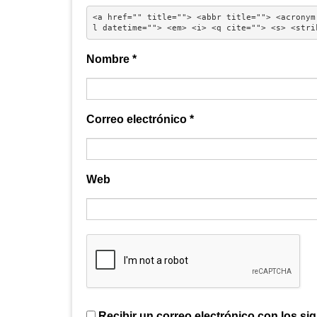
<a href="" title=""> <abbr title=""> <acronym
l datetime=""> <em> <i> <q cite=""> <s> <stri
Nombre
*
Correo electrónico
*
Web
Recibir un correo electrónico con los si