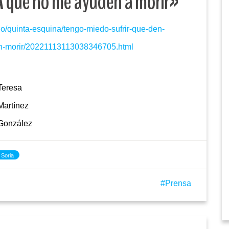
A que no me ayuden a morir»
ulo/quinta-esquina/tengo-miedo-sufrir-que-den-
en-morir/20221113113038346705.html
Teresa
Martínez
González
Soria
Prensa