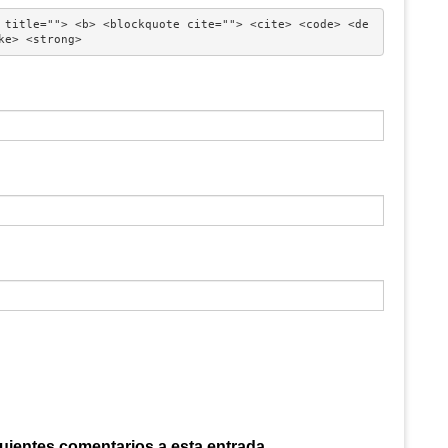
 title=""> <b> <blockquote cite=""> <cite> <code> <de
ke> <strong> 
guientes comentarios a esta entrada.