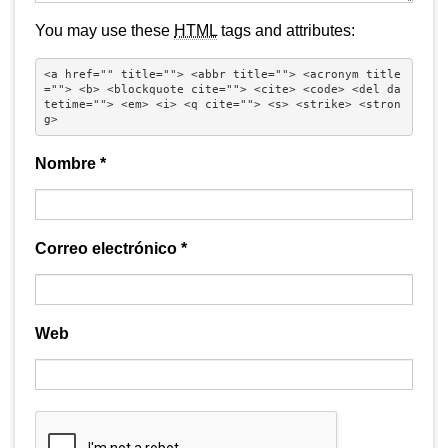
You may use these
HTML
tags and attributes:
<a href="" title=""> <abbr title=""> <acronym title
=""> <b> <blockquote cite=""> <cite> <code> <del da
tetime=""> <em> <i> <q cite=""> <s> <strike> <stron
g> 
Nombre
*
Correo electrónico
*
Web