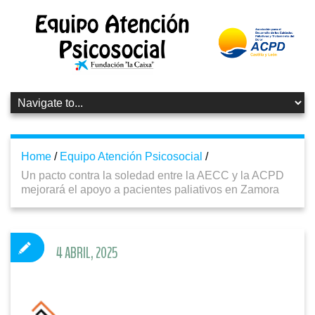
Home
/
Equipo Atención Psicosocial
/
Un pacto contra la soledad entre la AECC y la ACPD
mejorará el apoyo a pacientes paliativos en Zamora
4 ABRIL, 2025