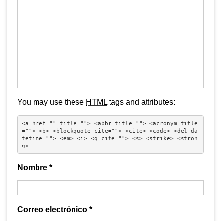
You may use these
HTML
tags and attributes:
<a href="" title=""> <abbr title=""> <acronym title
=""> <b> <blockquote cite=""> <cite> <code> <del da
tetime=""> <em> <i> <q cite=""> <s> <strike> <stron
g> 
Nombre
*
Correo electrónico
*