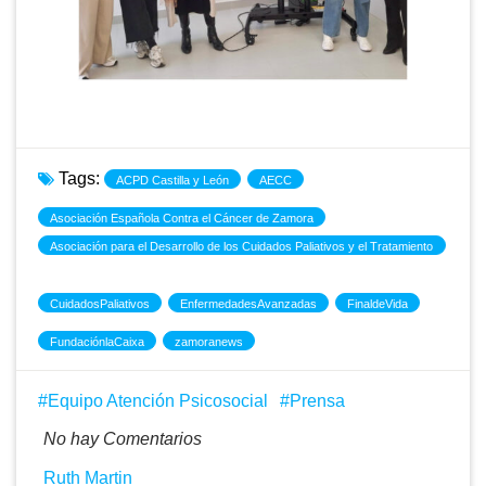
Tags:
ACPD Castilla y León
AECC
Asociación Española Contra el Cáncer de Zamora
Asociación para el Desarrollo de los Cuidados Paliativos y el Tratamiento
del Dolor de Castilla y León
CuidadosPaliativos
EnfermedadesAvanzadas
FinaldeVida
FundaciónlaCaixa
zamoranews
Equipo Atención Psicosocial
Prensa
No hay Comentarios
Ruth Martin