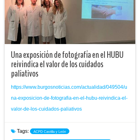
Una exposición de fotografía en el HUBU
reivindica el valor de los cuidados
paliativos
https://www.burgosnoticias.com/actualidad/049504/u
na-exposicion-de-fotografia-en-el-hubu-reivindica-el-
valor-de-los-cuidados-paliativos
Tags:
ACPD Castilla y León