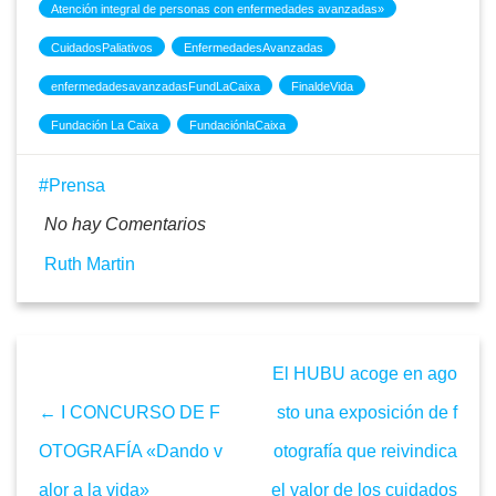
Atención integral de personas con enfermedades avanzadas»
CuidadosPaliativos
EnfermedadesAvanzadas
enfermedadesavanzadasFundLaCaixa
FinaldeVida
Fundación La Caixa
FundaciónlaCaixa
Prensa
No hay Comentarios
Ruth Martin
El HUBU acoge en ago
← I CONCURSO DE F
sto una exposición de f
OTOGRAFÍA «Dando v
otografía que reivindica
alor a la vida»
el valor de los cuidados