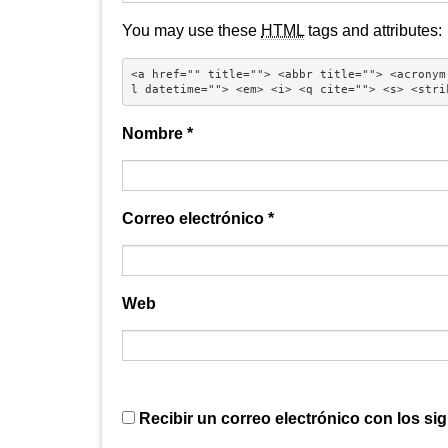
You may use these
HTML
tags and attributes:
<a href="" title=""> <abbr title=""> <acronym
l datetime=""> <em> <i> <q cite=""> <s> <stri
Nombre
*
Correo electrónico
*
Web
Recibir un correo electrónico con los si