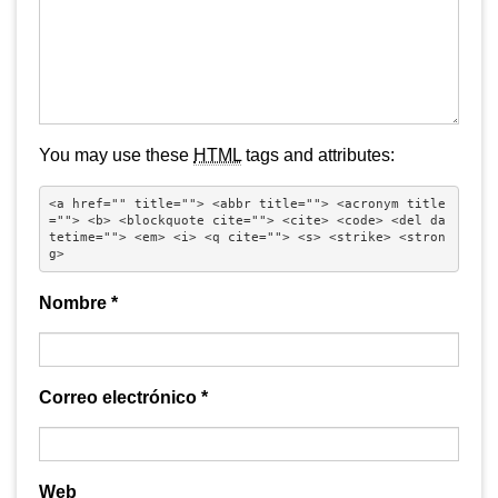
You may use these
HTML
tags and attributes:
<a href="" title=""> <abbr title=""> <acronym title
=""> <b> <blockquote cite=""> <cite> <code> <del da
tetime=""> <em> <i> <q cite=""> <s> <strike> <stron
g> 
Nombre
*
Correo electrónico
*
Web