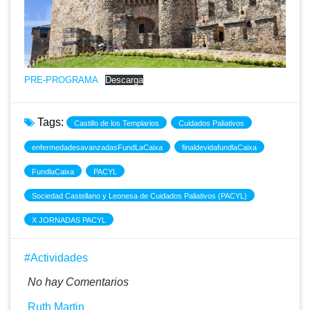
PRE-PROGRAMA
Descarga
Tags:
Castillo de los Templarios
Cuidados Paliativos
enfermedadesavanzadasFundLaCaixa
finaldevidafundlaCaixa
FundlaCaixa
PACYL
Sociedad Castellano y Leonesa de Cuidados Paliativos (PACYL)
X JORNADAS PACYL
Actividades
No hay Comentarios
Ruth Martin