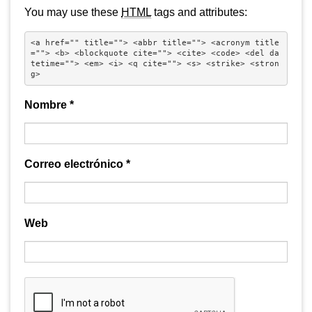
You may use these
HTML
tags and attributes:
<a href="" title=""> <abbr title=""> <acronym title
=""> <b> <blockquote cite=""> <cite> <code> <del da
tetime=""> <em> <i> <q cite=""> <s> <strike> <stron
g> 
Nombre
*
Correo electrónico
*
Web