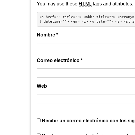
You may use these
HTML
tags and attributes:
<a href="" title=""> <abbr title=""> <acronym
l datetime=""> <em> <i> <q cite=""> <s> <stri
Nombre
*
Correo electrónico
*
Web
Recibir un correo electrónico con los si