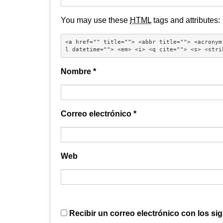
You may use these
HTML
tags and attributes:
<a href="" title=""> <abbr title=""> <acronym
l datetime=""> <em> <i> <q cite=""> <s> <stri
Nombre
*
Correo electrónico
*
Web
Recibir un correo electrónico con los si