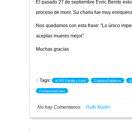
El pasado 27 de septiembre Enric Benito est
proceso de morir. Su charla fue muy enriquec
Nos quedamos con esta frase: “Lo único impe
aceptas mueres mejor”
Muchas gracias
Tags:
ACPD Castilla y León
CuidadosPaliativos
E
FundaciónlaCaixa
No hay Comentarios
Ruth Martin