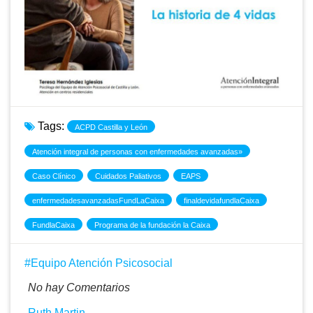
Tags:
ACPD Castilla y León
Atención integral de personas con enfermedades avanzadas»
Caso Clínico
Cuidados Paliativos
EAPS
enfermedadesavanzadasFundLaCaixa
finaldevidafundlaCaixa
FundlaCaixa
Programa de la fundación la Caixa
Equipo Atención Psicosocial
No hay Comentarios
Ruth Martin