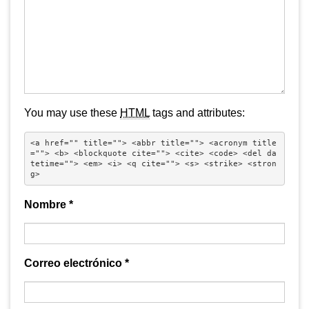
You may use these
HTML
tags and attributes:
<a href="" title=""> <abbr title=""> <acronym title
=""> <b> <blockquote cite=""> <cite> <code> <del da
tetime=""> <em> <i> <q cite=""> <s> <strike> <stron
g> 
Nombre
*
Correo electrónico
*