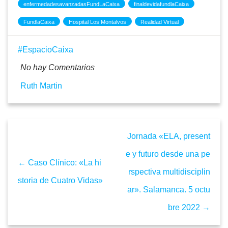
enfermedadesavanzadasFundLaCaixa
finaldevidafundlaCaixa
FundlaCaixa
Hospital Los Montalvos
Realidad Virtual
EspacioCaixa
No hay Comentarios
Ruth Martin
Jornada «ELA, present
e y futuro desde una pe
← Caso Clínico: «La hi
rspectiva multidisciplin
storia de Cuatro Vidas»
ar». Salamanca. 5 octu
bre 2022 →