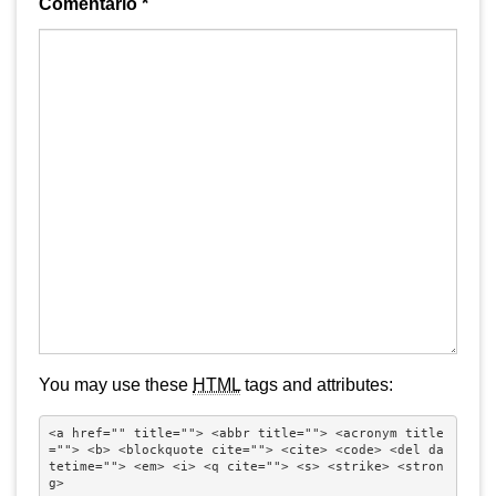
Comentario
*
You may use these
HTML
tags and attributes:
<a href="" title=""> <abbr title=""> <acronym title
=""> <b> <blockquote cite=""> <cite> <code> <del da
tetime=""> <em> <i> <q cite=""> <s> <strike> <stron
g> 