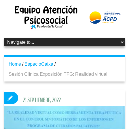
Home
/
EspacioCaixa
/
Sesión Clínica Exposición TFG: Realidad virtual
21 SEPTIEMBRE, 2022