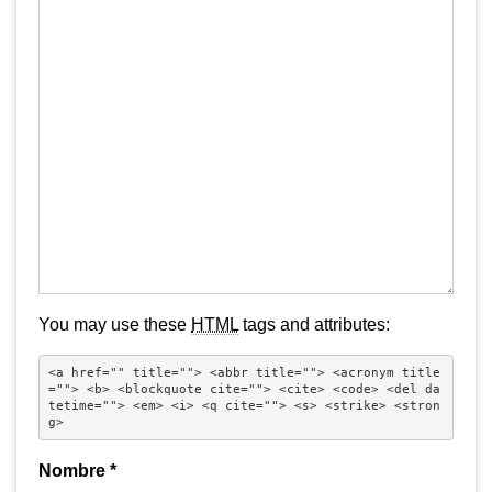
You may use these
HTML
tags and attributes:
<a href="" title=""> <abbr title=""> <acronym title
=""> <b> <blockquote cite=""> <cite> <code> <del da
tetime=""> <em> <i> <q cite=""> <s> <strike> <stron
g> 
Nombre
*