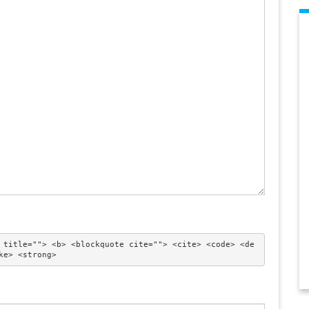
 title=""> <b> <blockquote cite=""> <cite> <code> <de
ke> <strong> 