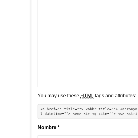
You may use these
HTML
tags and attributes:
<a href="" title=""> <abbr title=""> <acronym
l datetime=""> <em> <i> <q cite=""> <s> <stri
Nombre
*