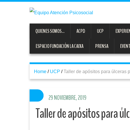
QUIENES SOMOS…
ACPD
UCP
EXPERIE
ESPACIO FUNDACIÓN LA CAIXA
PRENSA
EVEN
Home
/
UCP
/
Taller de apósitos para úlceras 
29 NOVIEMBRE, 2019
Taller de apósitos para úl