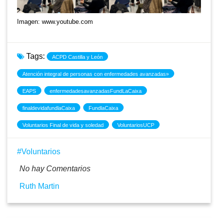
Imagen: www.youtube.com
Tags:
ACPD Castilla y León
Atención integral de personas con enfermedades avanzadas»
EAPS
enfermedadesavanzadasFundLaCaixa
finaldevidafundlaCaixa
FundlaCaixa
Voluntarios Final de vida y soledad
VoluntariosUCP
Voluntarios
No hay Comentarios
Ruth Martin