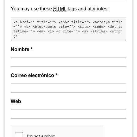
You may use these
HTML
tags and attributes:
<a href="" title=""> <abbr title=""> <acronym title
=""> <b> <blockquote cite=""> <cite> <code> <del da
tetime=""> <em> <i> <q cite=""> <s> <strike> <stron
g> 
Nombre
*
Correo electrónico
*
Web