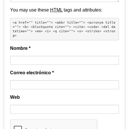
You may use these
HTML
tags and attributes:
<a href="" title=""> <abbr title=""> <acronym title
=""> <b> <blockquote cite=""> <cite> <code> <del da
tetime=""> <em> <i> <q cite=""> <s> <strike> <stron
g> 
Nombre
*
Correo electrónico
*
Web