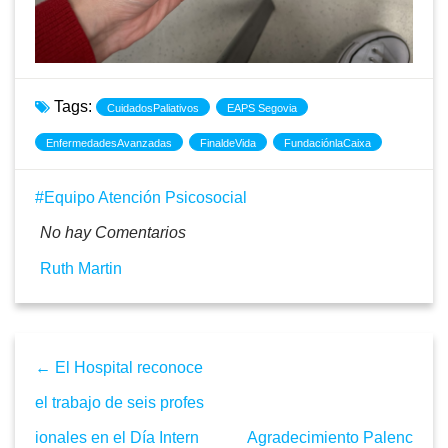
Tags:
CuidadosPaliativos
EAPS Segovia
EnfermedadesAvanzadas
FinaldeVida
FundaciónlaCaixa
Equipo Atención Psicosocial
No hay Comentarios
Ruth Martin
← El Hospital reconoce
el trabajo de seis profes
ionales en el Día Intern
Agradecimiento Palenc