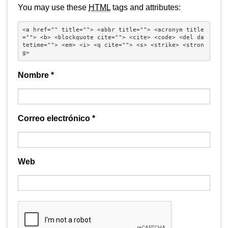
You may use these
HTML
tags and attributes:
<a href="" title=""> <abbr title=""> <acronym title
=""> <b> <blockquote cite=""> <cite> <code> <del da
tetime=""> <em> <i> <q cite=""> <s> <strike> <stron
g> 
Nombre
*
Correo electrónico
*
Web