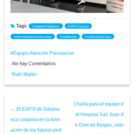
Tags:
CuidadosPaliativos
EAPS Zamora
EnfermedadesAvanzadas
FinaldeVida
FundaciónlaCaixa
Equipo Atención Psicosocial
No hay Comentarios
Ruth Martin
Charla para el equipo d
← El EAPS de Salama
el Hospital San Juan d
nca colabora en la form
e Dios de Burgos, sobr
ación de los futuros prof