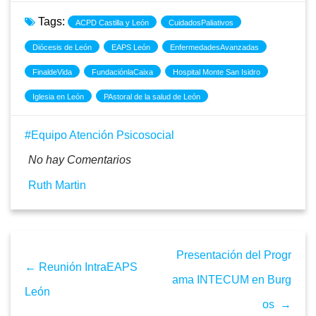
Tags:
ACPD Castilla y León
CuidadosPaliativos
Diócesis de León
EAPS León
EnfermedadesAvanzadas
FinaldeVida
FundaciónlaCaixa
Hospital Monte San Isidro
Iglesia en León
PAstoral de la salud de León
Equipo Atención Psicosocial
No hay Comentarios
Ruth Martin
Presentación del Progr
← Reunión IntraEAPS
ama INTECUM en Burg
León
os →