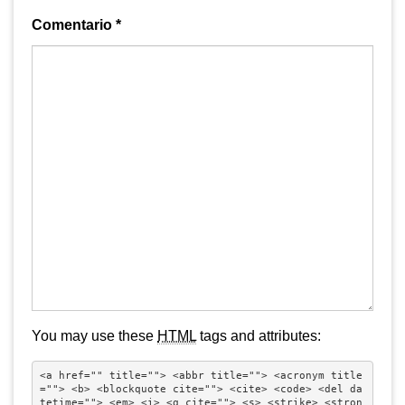
Comentario
*
You may use these
HTML
tags and attributes:
<a href="" title=""> <abbr title=""> <acronym title
=""> <b> <blockquote cite=""> <cite> <code> <del da
tetime=""> <em> <i> <q cite=""> <s> <strike> <stron