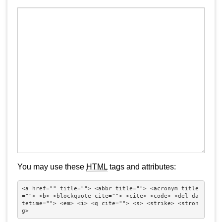
You may use these
HTML
tags and attributes:
<a href="" title=""> <abbr title=""> <acronym title
=""> <b> <blockquote cite=""> <cite> <code> <del da
tetime=""> <em> <i> <q cite=""> <s> <strike> <stron
g> 