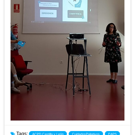
Tags:
ACPD Castilla y León
CuidadosPaliativos
EAPS