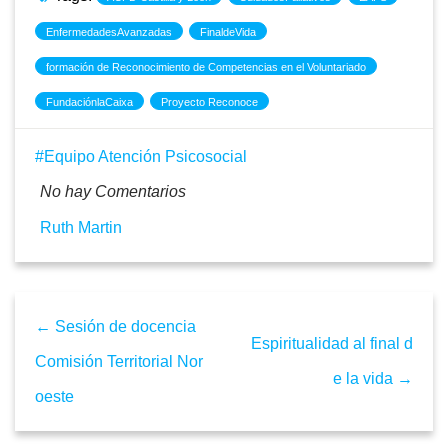
EnfermedadesAvanzadas
FinaldeVida
formación de Reconocimiento de Competencias en el Voluntariado
FundaciónlaCaixa
Proyecto Reconoce
Equipo Atención Psicosocial
No hay Comentarios
Ruth Martin
← Sesión de docencia
Espiritualidad al final d
Comisión Territorial Nor
e la vida →
oeste