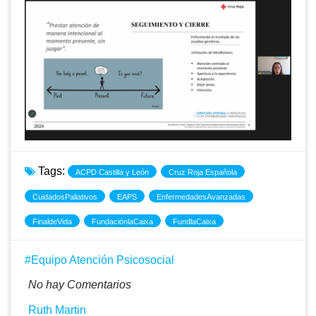
Tags:
ACPD Castilla y León
Cruz Roja Española
CuidadosPaliativos
EAPS
EnfermedadesAvanzadas
FinaldeVida
FundaciónlaCaixa
FundlaCaixa
Equipo Atención Psicosocial
No hay Comentarios
Ruth Martin