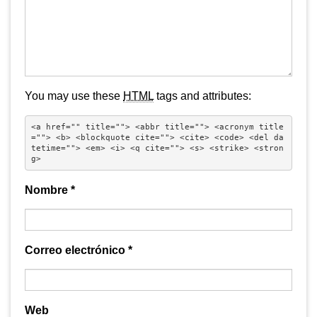
You may use these
HTML
tags and attributes:
<a href="" title=""> <abbr title=""> <acronym title
=""> <b> <blockquote cite=""> <cite> <code> <del da
tetime=""> <em> <i> <q cite=""> <s> <strike> <stron
g> 
Nombre
*
Correo electrónico
*
Web